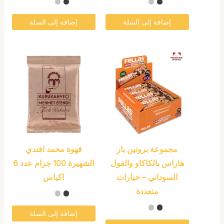
على
على
صفحة
صفحة
إضافة إلى السلة
إضافة إلى السلة
المنتج
المنتج
هناك
العديد
من
الأشكال
المختلفة
لهذا
المنتج.
مجموعة بروتين بار
قهوة محمد افندي
يمكن
هاراس بالكاكاو والفول
الشهيرة 100 جرام عدد 6
اختيار
السوداني – خيارات
اكياس
الخيارات
متعددة
على
صفحة
إضافة إلى السلة