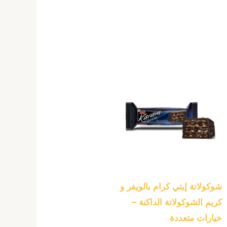
هناك
العديد
من
الأشكال
المختلفة
لهذا
المنتج.
يمكن
شوكولاتة إيتي كرام بالويفر و
اختيار
كريم الشوكولاتة الداكنة –
الخيارات
خيارات متعددة