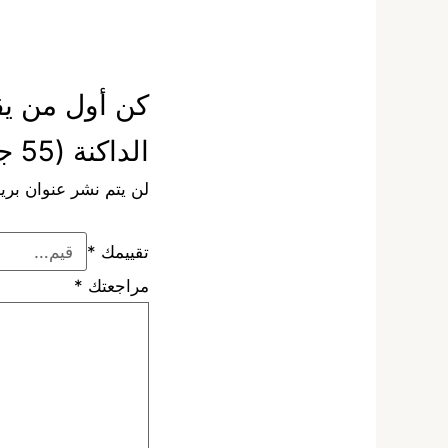
كن أول من يق
الداكنة (55 جرام) – خيارات الجملة”
لن يتم نشر عنوان بريد
تقييمك
*
مراجعتك
*