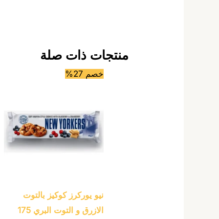
منتجات ذات صلة
خصم 27%
نيو يوركرز كوكيز بالتوت
الازرق و التوت البري 175