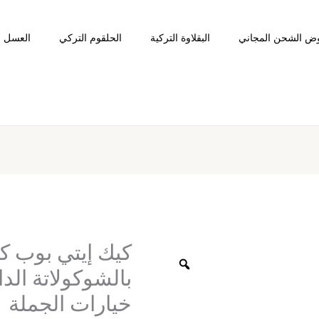
ض الشحن المجاني
البقلاوة التركية
الحلقوم التركي
العسل ا
كمية
كيك
إيتي
كيك إيتي بوب 
بوب
كيك
محشو
خيارات الجملة
ومغطى