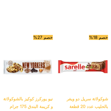
خصم 18%
خصم 27%
شوكولاتة سريل دو ويفر
نيو يوركرز كوكيز بالشوكولاتة
بالحليب عدد 20 قطعة
و كريمة البندق 175 جرام