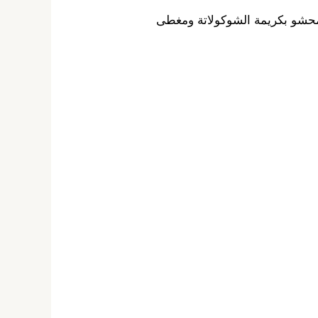
) بالشوكلاتة الداكنة. كيك طري محشو بكريمة الشوكولاتة ومغطى