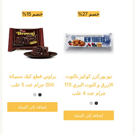
خصم 27%
خصم 15%
نيو يوركرز كوكيز بالتوت
براوني قطع كيك سميكة
الازرق و التوت البري 175
200 جرام عدد 5 علب
جرام عدد 4 علب
إضافة إلى السلة
إضافة إلى السلة