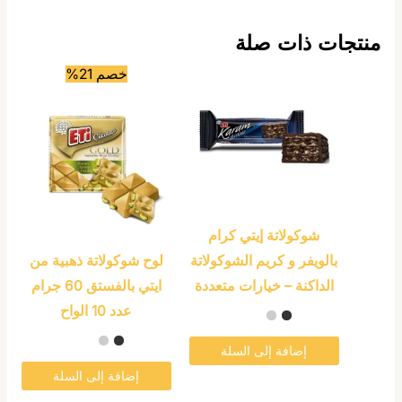
منتجات ذات صلة
هناك
خصم 21%
العديد
من
الأشكال
المختلفة
لهذا
المنتج.
شوكولاتة إيتي كرام
يمكن
بالويفر و كريم الشوكولاتة
لوح شوكولاتة ذهبية من
اختيار
الداكنة – خيارات متعددة
ايتي بالفستق 60 جرام
الخيارات
عدد 10 الواح
على
صفحة
إضافة إلى السلة
المنتج
إضافة إلى السلة