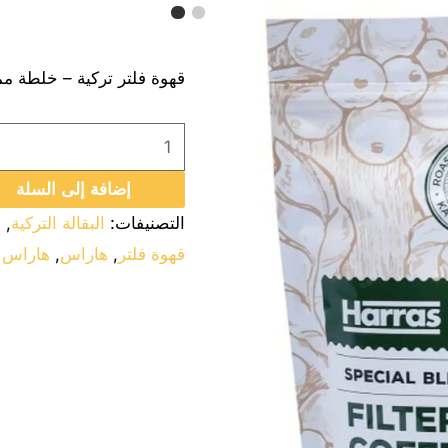
–
خلطة
قهوة فلتر تركية – خلطة مم
مميزة
250
جرام
عدد
إضافة إلى السلة
3
التصنيفات:
البقالة التركية
,
ا
اكياس
قهوة فلتر
,
هاراس
,
هاراس ق