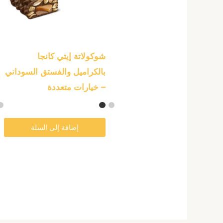
المختلفة
لهذا
المنتج.
يمكن
شوكولاتة إيتي كانجا
اختيار
بالكراميل والفستق السوداني
الخيارات
– خيارات متعددة
على
صفحة
إضافة إلى السلة
المنتج