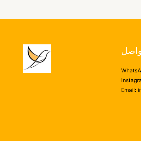
واصل
WhatsA
Instagr
Email:
i