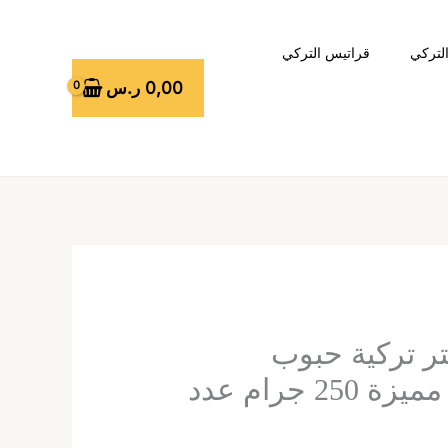
لتركي
قراتيس التركي
0,00
ر.س
ر تركية حبوب
الاربيكا – خلطة مميزة 250 جرام عدد