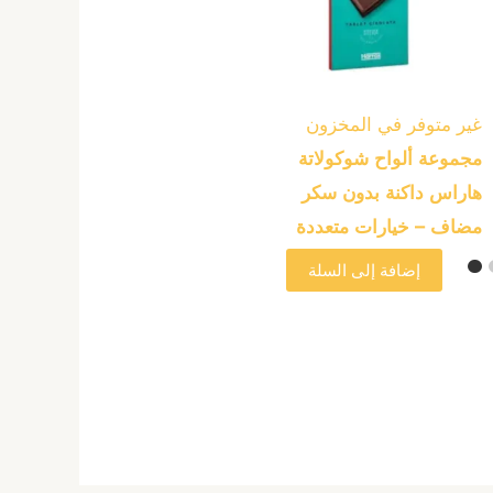
المختلفة
لهذا
المنتج.
يمكن
غير متوفر في المخزون
اختيار
مجموعة ألواح شوكولاتة
الخيارات
هاراس داكنة بدون سكر
على
مضاف – خيارات متعددة
صفحة
إضافة إلى السلة
المنتج