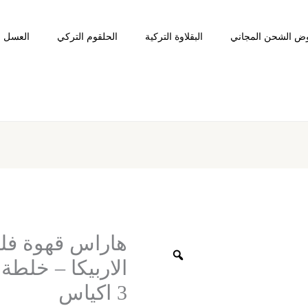
ض الشحن المجاني
البقلاوة التركية
الحلقوم التركي
العسل ا
كمية
هاراس
قهوة
هاراس قهوة فلت
فلتر
تركية
حبوب
3 اكياس
الاربيكا