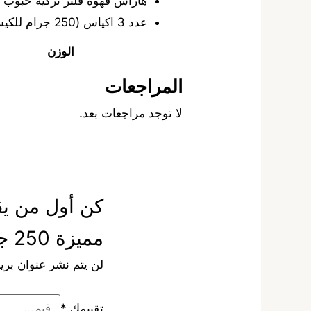
هاراس قهوة فلتر تركية حبوب ا
عدد 3 اكياس (250 جرام للكيس الواحد)
الوزن
المراجعات
لا توجد مراجعات بعد.
كن أول من يقي
مميزة 250 جرام عدد 3 اكياس”
لن يتم نشر عنوان بريد
تقييمك
*