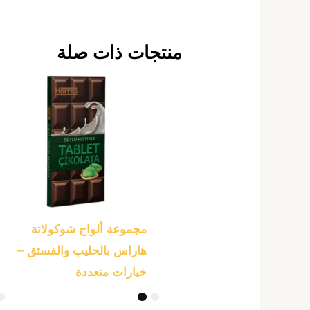
منتجات ذات صلة
هناك
العديد
من
الأشكال
المختلفة
لهذا
المنتج.
يمكن
مجموعة ألواح شوكولاتة
اختيار
هاراس بالحليب والفستق –
الخيارات
خيارات متعددة
على