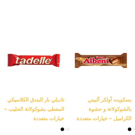
هناك
هناك
العديد
العديد
من
من
الأشكال
الأشكال
المختلفة
المختلفة
لهذا
لهذا
المنتج.
المنتج.
يمكن
يمكن
بسكويت أولكر ألبيني
تاديلي بار البندق الكلاسيكي
اختيار
اختيار
بالشوكولاتة و حشوة
المغطى بشوكولاتة الحليب –
الخيارات
الخيارات
الكراميل – خيارات متعددة
خيارات متعددة
على
على