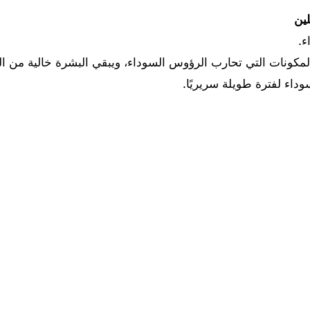
لين
ء.
ونات التي تحارب الرؤوس السوداء، ويبقي البشرة خالية من الرؤوس ا
داء لفترة طويلة سريريًا.