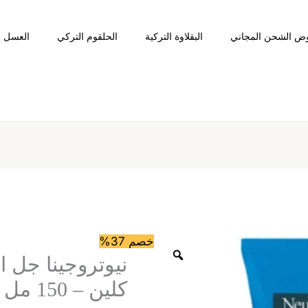
ض الشحن المجاني
البقلاوة التركية
الحلقوم التركي
العسل ا
كمية
نيوتروجينا
جل
خصم 37%
التقشير
نيوتروجينا جل 
المنعش
كلين – 150 مل
ديب
كلين