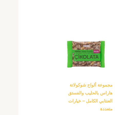
هناك
العديد
من
الأشكال
المختلفة
لهذا
المنتج.
يمكن
مجموعة ألواح شوكولاتة
اختيار
هاراس بالحليب والفستق
الخيارات
العنتابي الكامل – خيارات
على
متعددة