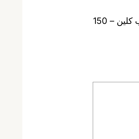
كن أول من يقيم “نيوتروجينا جل التقشير المنعش ديب كلين – 150