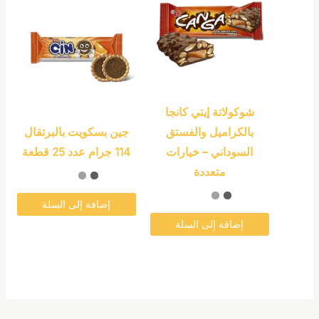
العديد
من
الأشكال
المختلفة
لهذا
المنتج.
شوكولاتة إيتي كانجا
يمكن
بالكراميل والفستق
جين بسكويت بالبرتقال
اختيار
السوداني – خيارات
114 جرام عدد 25 قطعة
الخيارات
متعددة
على
صفحة
إضافة إلى السلة
المنتج
إضافة إلى السلة