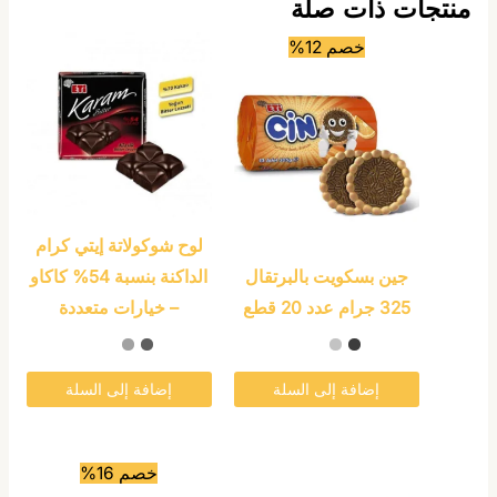
منتجات ذات صلة
هناك
خصم 12%
العديد
من
الأشكال
المختلفة
لهذا
المنتج.
لوح شوكولاتة إيتي كرام
يمكن
جين بسكويت بالبرتقال
الداكنة بنسبة 54% كاكاو
اختيار
325 جرام عدد 20 قطع
– خيارات متعددة
الخيارات
على
صفحة
إضافة إلى السلة
إضافة إلى السلة
المنتج
هناك
خصم 16%