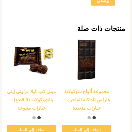
منتجات ذات صلة
هناك
هناك
العديد
العديد
من
من
الأشكال
الأشكال
المختلفة
المختلفة
لهذا
لهذا
المنتج.
المنتج.
مجموعة ألواح شوكولاتة
ميني كب كيك براوني إيتي
يمكن
يمكن
هاراس الداكنة الفاخرة –
بالشوكولاتة (9 قطع) –
اختيار
اختيار
خيارات متعددة
خيارات متنوعة
الخيارات
الخيارات
على
على
صفحة
صفحة
إضافة إلى السلة
إضافة إلى السلة