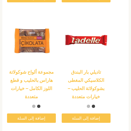
المنتج
المنتج
هناك
هناك
العديد
العديد
من
من
الأشكال
الأشكال
المختلفة
المختلفة
لهذا
لهذا
المنتج.
المنتج.
تاديلي بار البندق
مجموعة ألواح شوكولاتة
يمكن
يمكن
الكلاسيكي المغطى
هاراس بالحليب و قطع
اختيار
اختيار
بشوكولاتة الحليب –
اللوز الكامل – خيارات
الخيارات
الخيارات
خيارات متعددة
متعددة
على
على
صفحة
صفحة
المنتج
المنتج
إضافة إلى السلة
إضافة إلى السلة