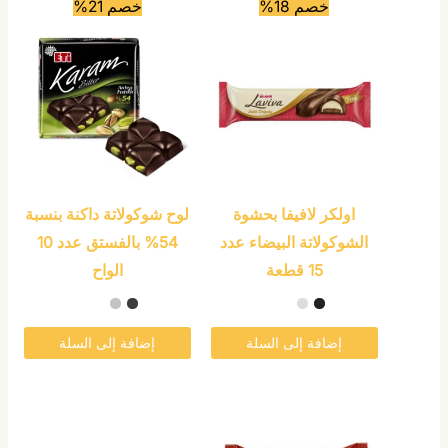
خصم 18%
خصم 21%
اولكر لافيفا بحشوة
لوح شوكولاتة داكنة بنسبة
الشوكولاتة البيضاء عدد
54% بالفستق عدد 10
15 قطعة
الواح
إضافة إلى السلة
إضافة إلى السلة
هناك
هناك
العديد
العديد