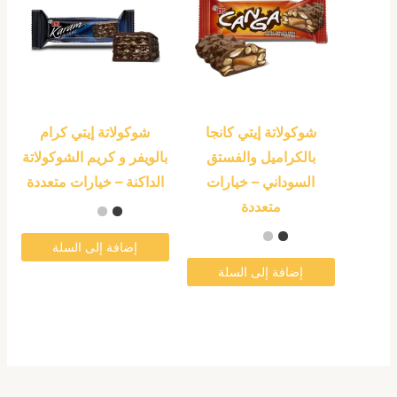
من
من
الأشكال
الأشكال
المختلفة
المختلفة
لهذا
لهذا
المنتج.
المنتج.
شوكولاتة إيتي كانجا
شوكولاتة إيتي كرام
يمكن
يمكن
بالكراميل والفستق
بالويفر و كريم الشوكولاتة
اختيار
اختيار
السوداني – خيارات
الداكنة – خيارات متعددة
الخيارات
الخيارات
متعددة
على
على
صفحة
صفحة
إضافة إلى السلة
المنتج
المنتج
إضافة إلى السلة