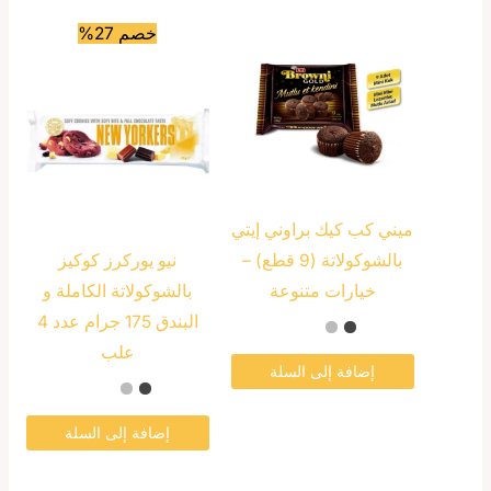
هناك
خصم 27%
العديد
من
الأشكال
المختلفة
لهذا
المنتج.
ميني كب كيك براوني إيتي
يمكن
بالشوكولاتة (9 قطع) –
نيو يوركرز كوكيز
اختيار
خيارات متنوعة
بالشوكولاتة الكاملة و
الخيارات
البندق 175 جرام عدد 4
على
علب
صفحة
إضافة إلى السلة
المنتج
إضافة إلى السلة