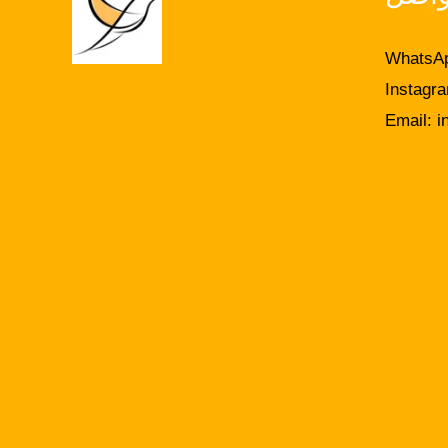
WhatsAp
Instagr
Email:
i