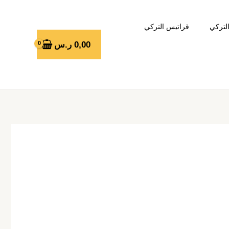
لتركي
قراتيس التركي
0,00
ر.س