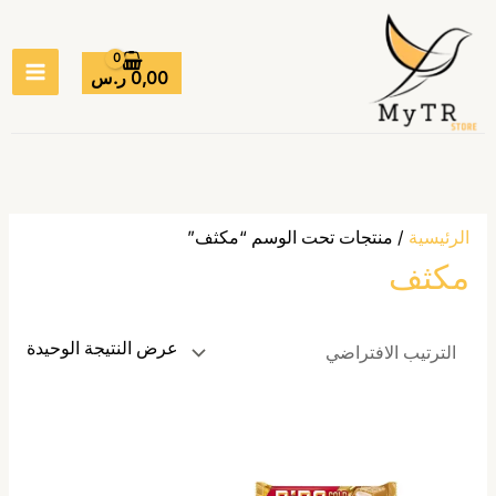
خطي
MAIN
لى
ENU
لمحتوى
0,00
ر.س
الرئيسية
/ منتجات تحت الوسم “مكثف”
مكثف
عرض النتيجة الوحيدة
هناك
العديد
من