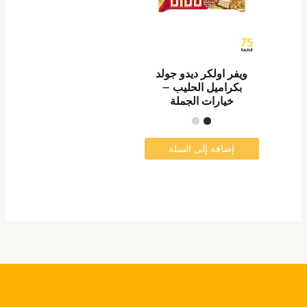
الأشكال
المختلفة
لهذا
المنتج.
ويفر اولكر ديدو جولد
يمكن
بكراميل الحليب –
خيارات الجملة
اختيار
الخيارات
على
إضافة إلى السلة
صفحة
المنتج