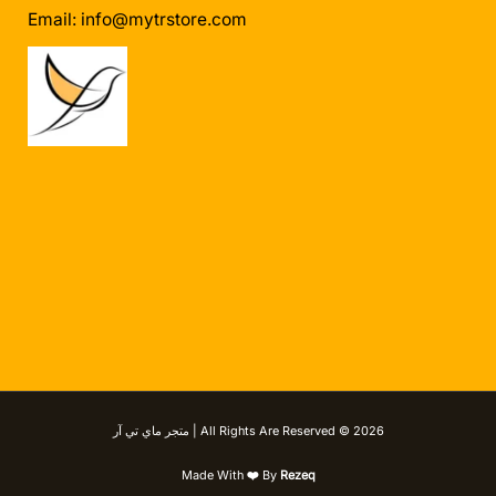
Email:
info@mytrstore.com
All Rights Are Reserved © 2026 | متجر ماي تي آر
Made With
❤️
By
Rezeq