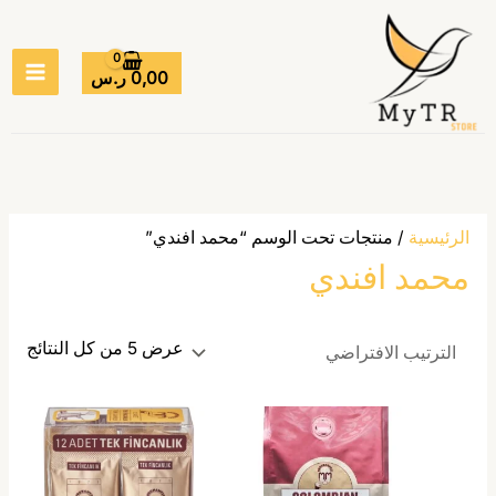
خطي
MAIN
لى
ENU
لمحتوى
0,00
ر.س
الرئيسية
/ منتجات تحت الوسم “محمد افندي”
محمد افندي
عرض ⁦5⁩ من كل النتائج