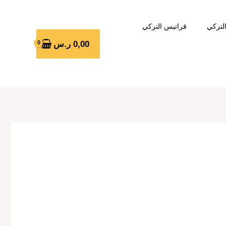
لتركي
قراتيس التركي
0,00
ر.س