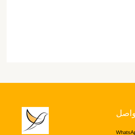
واصل
WhatsAp