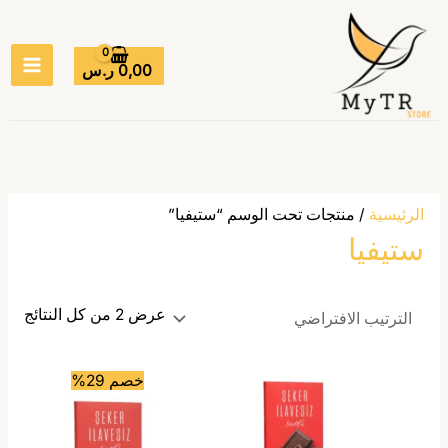
خطي
MAIN
لى
ENU
لمحتوى
0,00
ر.س
الرئيسية
/ منتجات تحت الوسم “ستيفيا”
ستيفيا
عرض ⁦2⁩ من كل النتائج
هناك
خصم 29%
العديد
من