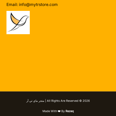
Email:
info@mytrstore.com
All Rights Are Reserved © 2026 | متجر ماي تي آر
Made With
❤️
By
Rezeq