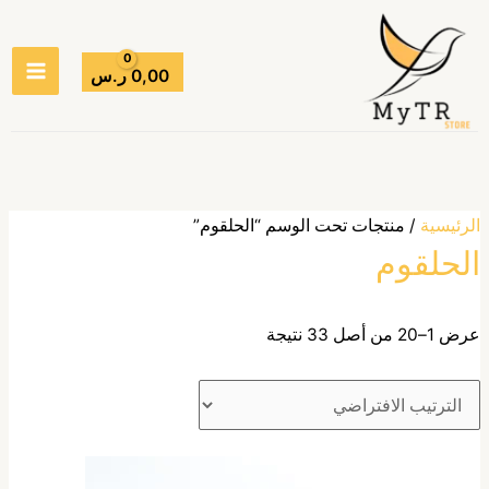
خطي
AIN
لى
ENU
لمحتوى
0,00
ر.س
الرئيسية
/ منتجات تحت الوسم “الحلقوم”
الحلقوم
عرض 1–20 من أصل 33 نتيجة