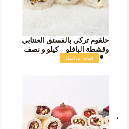
حلقوم تركي بالفستق العنتابي
وقشطة البافلو – كيلو و نصف
إضافة إلى السلة